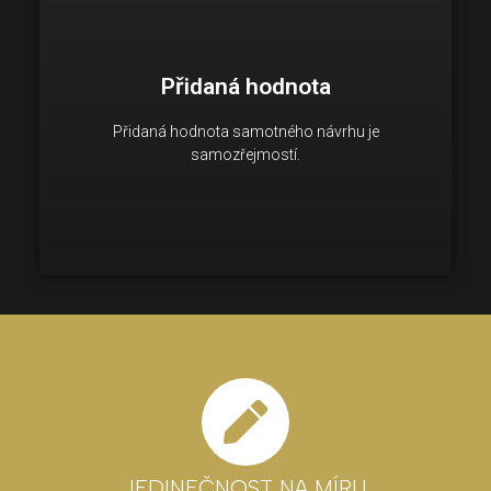
Každý návrh musí být promyšlený a chytrý.
Neprezentujeme 20 polovičatých návrhů, ale
Přidaná hodnota
kompletní návrh bez kompromisů již v koncepční
části studie. Klientům poskytujeme digitální i
Přidaná hodnota samotného návrhu je
fyzický 3D model jejich budoucího domu
samozřejmostí.
zdarma, díky kterému si mohou představit každý
detail návrhu ještě před samotnou realizací.
JEDINEČNOST NA MÍRU