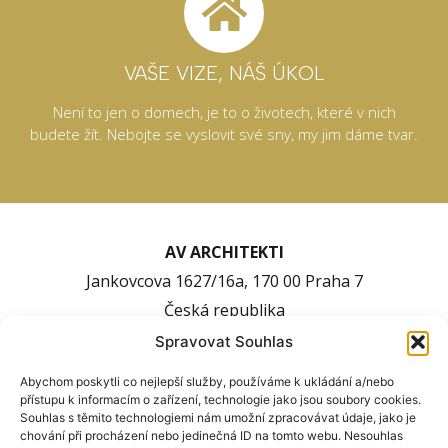
VAŠE VIZE, NÁŠ ÚKOL
Není to jen o domech, je to o životech, které v nich
budete žít. Nebojte se vyslovit své sny, my jim dáme tvar.
AV ARCHITEKTI
Jankovcova 1627/16a, 170 00 Praha 7
Česká republika
Spravovat Souhlas
Email: info@avarchitekti.cz
Abychom poskytli co nejlepší služby, používáme k ukládání a/nebo
Telefon: +420 736 243 055
přístupu k informacím o zařízení, technologie jako jsou soubory cookies.
Souhlas s těmito technologiemi nám umožní zpracovávat údaje, jako je
IČ: 06956009
chování při procházení nebo jedinečná ID na tomto webu. Nesouhlas