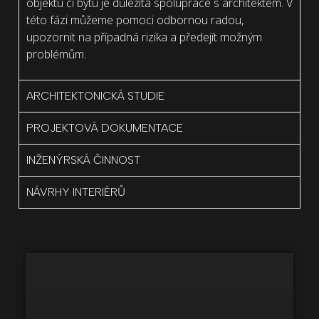
objektu či bytu je důležitá spolupráce s architektem. V
této fázi můžeme pomoci odbornou radou,
upozornit na případná rizika a předejít možným
problémům.
ARCHITEKTONICKÁ STUDIE
PROJEKTOVÁ DOKUMENTACE
INŽENÝRSKÁ ČINNOST
NÁVRHY INTERIÉRŮ
Proto nabízíme kompletní servis – od prvotní