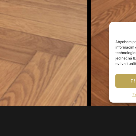
Abychom pos
informacím o
technologie
jedinečná I
ovlivnit urči
Př
Z